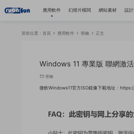
應用軟件
幻燈片模闆
網站素材
設計
當前位置：
首頁
應用軟件
密鑰
正文
Windows 11 專業版 聯網
密鑰
微軟Windows11官方ISO鏡像下載地址：https://www.