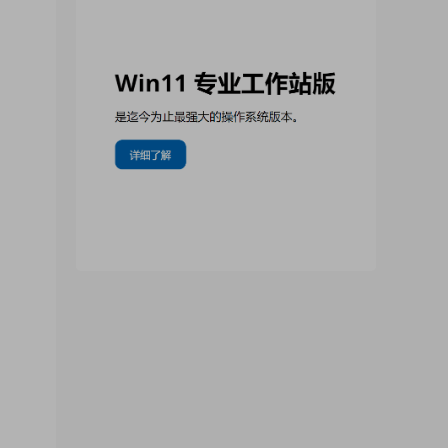
張亦知鶴 • 2026-08-05
成功了，很順利
來源：
Windows 11 專業工作站版 聯網激活 電子
版密鑰
king20 • 2026-08-05
升級成功了
來源：
Windows 11 專業工作站版 聯網激活 電子
版密鑰
軟飯 ruan.fun
• 2026-08-04
你好，我們發了數封郵件，等待回複，會
協助解決遇到的問題。
來源：
Windows 11 專業工作站版 聯網激活 電子
版密鑰
窗外雨林 • 2026-08-04