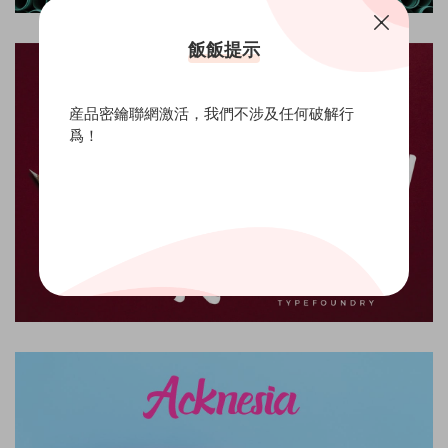
飯飯提示
産品密鑰聯網激活，我們不涉及任何破解行
爲！