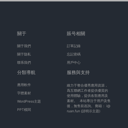
關于
賬号相關
關于我們
訂單記錄
關于隐私
忘記密碼
聯系我們
用戶中心
分類導航
服務與支持
應用軟件
緻力于整合優秀應用資源，
爲互聯網工作者提供優質的
字體素材
使用體驗，提供各類應用及
素材。 本站專注于用戶及售
WordPress主題
後，無售前咨詢。 郵箱：
i@
PPT模闆
ruan.fun
(請明示主題)