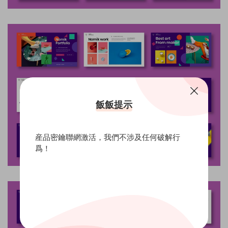
飯飯提示
産品密鑰聯網激活，我們不涉及任何破解行
爲！