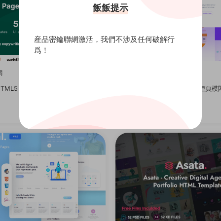
飯飯提示
産品密鑰聯網激活，我們不涉及任何破解行
爲！
闆
網站模闆
ML5 + Webflow主題網站模闆
多用途Saas技術平台網站着陸頁模
0