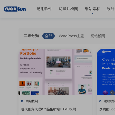
應用軟件
幻燈片模闆
網站素材
設計
二級分類
全部
WordPress主題
網站模闆
網站模闆
網站模
現代創意代理&作品集網站HTML模闆
多功能Boo