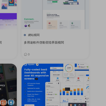
網站模闆
闆
多用途軟件啓動登陸界面模闆
0