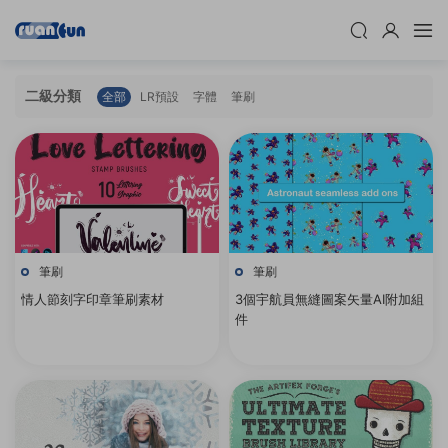
二級分類
全部
LR預設
字體
筆刷
筆刷
筆刷
情人節刻字印章筆刷素材
3個宇航員無縫圖案矢量AI附加組
件