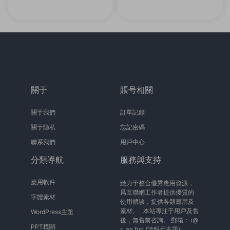
關于
賬号相關
關于我們
訂單記錄
關于隐私
忘記密碼
聯系我們
用戶中心
分類導航
服務與支持
應用軟件
緻力于整合優秀應用資源，
爲互聯網工作者提供優質的
字體素材
使用體驗，提供各類應用及
素材。 本站專注于用戶及售
WordPress主題
後，無售前咨詢。 郵箱：
i@
PPT模闆
ruan.fun
(請明示主題)