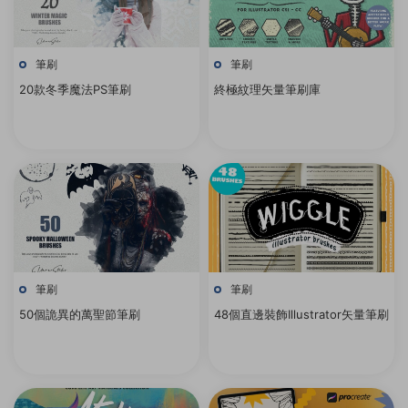
筆刷
筆刷
20款冬季魔法PS筆刷
終極紋理矢量筆刷庫
筆刷
筆刷
50個詭異的萬聖節筆刷
48個直邊裝飾Illustrator矢量筆刷