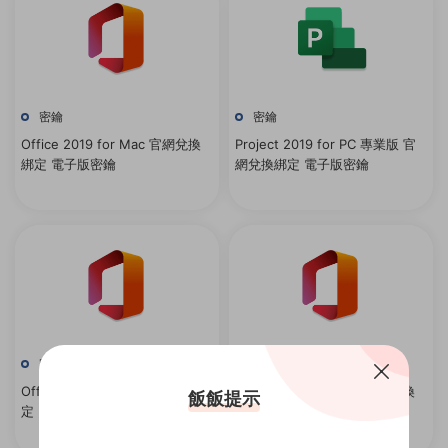
密鑰
密鑰
Office 2019 for Mac 官網兌換
Project 2019 for PC 專業版 官
綁定 電子版密鑰
網兌換綁定 電子版密鑰
密鑰
密鑰
Office 2021 for PC 官網兌換綁
Office 2021 for Mac 官網兌換
飯飯提示
定 電子版密鑰
綁定 電子版密鑰