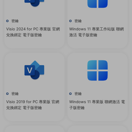
密鑰
密鑰
Visio 2024 for PC 專業版 官網
Windows 11 專業工作站版 聯網
兌換綁定 電子版密鑰
激活 電子版密鑰
密鑰
密鑰
Visio 2019 for PC 專業版 官網
Windows 11 專業版 聯網激活 電
兌換綁定 電子版密鑰
子版密鑰