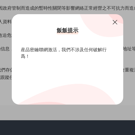
因政府管制而造成的暫時性關閉等影響網絡正常經營之不可抗力而造
人資料洩露及由此而導緻的任何法律争議和後果；
飯飯提示
急迫危險。
者的信息，這些信息包括訪問者人數、訪問時間、訪問頁面、來訪地址
産品密鑰聯網激活，我們不涉及任何破解行
爲！
以使我們存儲和獲得用戶登錄信息。本站點使用cookie 來确保您不
來跟蹤任何個人信息。