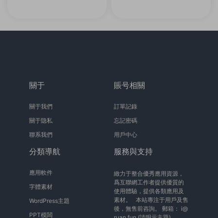
關于
賬号相關
關于我們
訂單記錄
關于隐私
忘記密碼
聯系我們
用戶中心
分類導航
服務與支持
應用軟件
緻力于整合優秀應用資源，
爲互聯網工作者提供優質的
字體素材
使用體驗，提供各類應用及
素材。 本站專注于用戶及售
WordPress主題
後，無售前咨詢。 郵箱：
i@
PPT模闆
ruan.fun
(請明示主題)