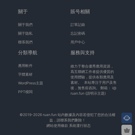
關于
賬号相關
關于我們
訂單記錄
關于隐私
忘記密碼
聯系我們
用戶中心
分類導航
服務與支持
應用軟件
緻力于整合優秀應用資源，
爲互聯網工作者提供優質的
字體素材
使用體驗，提供各類應用及
素材。 本站專注于用戶及售
WordPress主題
後，無售前咨詢。 郵箱：
i@
PPT模闆
ruan.fun
(請明示主題)
©2019-2026 ruan.fun 站内數據及内容若侵犯了您的合法權
益，請聯系我們删除！
網站使用條款
系統運行狀态