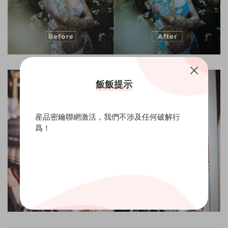
飯飯提示
産品密鑰聯網激活，我們不涉及任何破解行
爲！