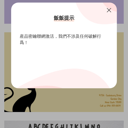
飯飯提示
産品密鑰聯網激活，我們不涉及任何破解行
爲！