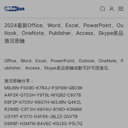
2024最新Office、Word、Excel、PowerPoint、Ou
tlook、OneNote、Publisher、Access、Skype産品
激活密鑰
Office、Word、Excel、PowerPoint、Outlook、OneNote、P
ublisher、Access、Skype産品密鑰或數字許可證激活。
激活密鑰分享：
M8J6N-F5X9D-K7R4J-P3P8W-Q8C9K
A4P2R-G7S3H-Y9T6L-W1Q8Z-C6V7B
K9F2P-X7D5V-R6G7H-M3J8N-Q4K2L
R2W8E-C9T3H-X6Y4U-B1I8O-K5N6M
U3Y9T-K1I7O-G4F6X-J8L2Z-Q5V7B
D6R8F-H2M7N-B4V6C-K9J3S-P5L7Q