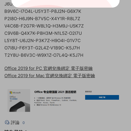
J6U8Y-T2L7Z-X4M1H-K8C7B-Q5P3O
B9V6C-I7O4L-U5Y3T-P8J2N-G6X7K
P2I8O-H6J9N-B7V5C-X4Y1R-R8L7Z
V4C6B-F2G7R-W8L1Q-H3M9J-U5K7Z
C9V6B-Q4X7K-P8H3M-N1L5Z-O2I7U
L5Y8T-U6J2N-P3K7Z-H9O4I-G1V7C
O7I8U-F6Y3T-G2L4Z-V1B9C-K5J7H
T2Y8U-B6V3C-W9X1Z-O7L4Q-K5J7H
Office 2019 for PC 官網兌換綁定 電子版密鑰
Office 2019 for Mac 官網兌換綁定 電子版密鑰
評論
0