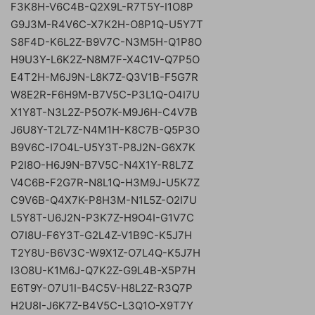
F3K8H-V6C4B-Q2X9L-R7T5Y-I1O8P
G9J3M-R4V6C-X7K2H-O8P1Q-U5Y7T
S8F4D-K6L2Z-B9V7C-N3M5H-Q1P8O
H9U3Y-L6K2Z-N8M7F-X4C1V-Q7P5O
E4T2H-M6J9N-L8K7Z-Q3V1B-F5G7R
W8E2R-F6H9M-B7V5C-P3L1Q-O4I7U
X1Y8T-N3L2Z-P5O7K-M9J6H-C4V7B
J6U8Y-T2L7Z-N4M1H-K8C7B-Q5P3O
B9V6C-I7O4L-U5Y3T-P8J2N-G6X7K
P2I8O-H6J9N-B7V5C-N4X1Y-R8L7Z
V4C6B-F2G7R-N8L1Q-H3M9J-U5K7Z
C9V6B-Q4X7K-P8H3M-N1L5Z-O2I7U
L5Y8T-U6J2N-P3K7Z-H9O4I-G1V7C
O7I8U-F6Y3T-G2L4Z-V1B9C-K5J7H
T2Y8U-B6V3C-W9X1Z-O7L4Q-K5J7H
I3O8U-K1M6J-Q7K2Z-G9L4B-X5P7H
E6T9Y-O7U1I-B4C5V-H8L2Z-R3Q7P
H2U8I-J6K7Z-B4V5C-L3Q1O-X9T7Y