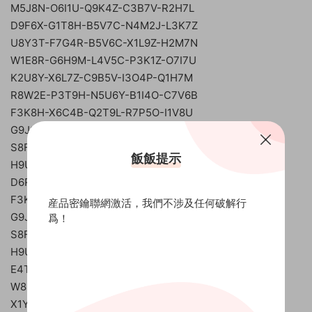
M5J8N-O6I1U-Q9K4Z-C3B7V-R2H7L
D9F6X-G1T8H-B5V7C-N4M2J-L3K7Z
U8Y3T-F7G4R-B5V6C-X1L9Z-H2M7N
W1E8R-G6H9M-L4V5C-P3K1Z-O7I7U
K2U8Y-X6L7Z-C9B5V-I3O4P-Q1H7M
R8W2E-P3T9H-N5U6Y-B1I4O-C7V6B
F3K8H-X6C4B-Q2T9L-R7P5O-I1V8U
G9J3M-R4V6C-L8K7Z-O1P5O-U5Y7T
S8F4D-J6H2M-B4V6C-N3M5H-Q1P8O
飯飯提示
H9U3Y-X1I7O-G4F6X-J8L2Z-Q5V7B
D6R8F-K3M7N-B4V6C-K9J3S-P5L7Q
F3K8H-O7C4B-Q2X9L-R7T5Y-I1V8U
産品密鑰聯網激活，我們不涉及任何破解行
G9J3M-R4V6C-Y6K7Z-O8P1Q-U5Y7T
爲！
S8F4D-K6L2Z-B9V7C-M3N5H-Q1P8O
H9U3Y-R8K7Z-N8M7F-X4C1V-Q7P5O
E4T2H-W8J9N-L8K7Z-Q3V1B-F5G7R
W8E2R-C6H9M-B7V5C-P3L1Q-O4I7U
X1Y8T-A3L2Z-P5O7K-M9J6H-C4V7B