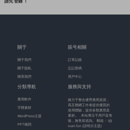
請先
登錄
！
關于
賬号相關
關于我們
訂單記錄
關于隐私
忘記密碼
聯系我們
用戶中心
分類導航
服務與支持
應用軟件
緻力于整合優秀應用資源，
爲互聯網工作者提供優質的
字體素材
使用體驗，提供各類應用及
素材。 本站專注于用戶及售
WordPress主題
後，無售前咨詢。 郵箱：
i@
PPT模闆
ruan.fun
(請明示主題)