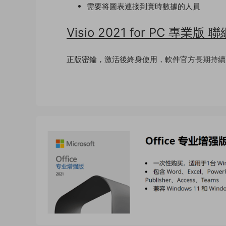
需要将圖表連接到實時數據的人員
Visio 2021 for PC 專業
正版密鑰，激活後終身使用，軟件官方長期持續