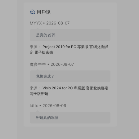
用戶說
MYYX • 2026-08-07
是真的 好評
來源：
Project 2019 for PC 專業版 官網兌換綁
定 電子版密鑰
魔多牛牛 • 2026-08-07
兌換完成了
來源：
Visio 2024 for PC 專業版 官網兌換綁定
電子版密鑰
ldtlx • 2026-08-06
密鑰真的靠譜
來源：
Windows 11 專業工作站版 聯網激活 電子
版密鑰