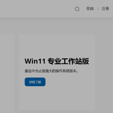
登錄
注冊