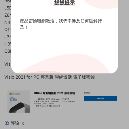
R6H9L-Y5D4W-M7C3K-G8J1Q-F9X2P
飯飯提示
J5D9C-W7N1R-X8F3P-K2M6K-Q4H9L
Z8M1F-H5K9J-N7R3P-D6X4C-W2Q9L
産品密鑰聯網激活，我們不涉及任何破解行
N4F6D-W2M9L-K8J1P-G7K3X-Q5N9R
爲！
Q1P9F-W5D4X-M7C8K-G9H3L-J2N6R
J3K7L-C5W8Q-H9M2X-R4D6F-N1P9G
H9W5X-F3K7R-G2J8P-C6N1D-Q4L9M
Q8R1H-D6N9L-G3X5P-C7W2J-M4K9F
Visio 2019 for PC 專業版 官網兌換綁定 電子版密鑰
Visio 2021 for PC 專業版 聯網激活 電子版密鑰
評論
0