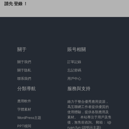
請先
登錄
！
關于
賬号相關
關于我們
訂單記錄
關于隐私
忘記密碼
聯系我們
用戶中心
分類導航
服務與支持
應用軟件
緻力于整合優秀應用資源，
爲互聯網工作者提供優質的
字體素材
使用體驗，提供各類應用及
素材。 本站專注于用戶及售
WordPress主題
後，無售前咨詢。 郵箱：
i@
PPT模闆
ruan.fun
(請明示主題)