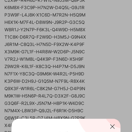
C2X9F-R4H6D-K7W1L-N9J3M-Q8P5K
K6M8X-F3C9P-H7N2W-D4Q5L-G9J1R
P3W9F-L4J8K-X1C6D-M7R2N-H5Q9M
H6X1K-M7F4L-D8W9N-J9R2P-G3C5Q
W8R1J-Y2N7P-F6K3L-Q4W9D-H5M8X
T1C8K-D6R7Q-F2W9D-H3M5J-G9N4X
J6R1M-C8Q3L-H7N5D-F9X2W-K4P9F
X3M9K-G7L1F-H4R8W-W2D6P-J5N9C
V7R2J-W1M8L-Q4K9P-F3N6D-X5H9F
Z9W2R-K6L1F-X8C3Q-H4P7M-D5J9N
N7F1X-Y8C3Q-G9M6K-W4R2L-P5H9D
K3P6W-D2H9J-G1Q5M-N7F9L-R8X4K
Q9X3F-W1R6L-C8K2M-G7H5J-D4P9N
M9K1W-H5N6P-R4L7Q-D3X2F-G8J9C
G3Q6F-R2L9X-J5N7M-H8P1K-W4D9C
N7M4X-L8W3P-Q9J2L-F6R1K-D5H9C
Q6W1F-C3L5R-D7J4M-H8X9N-G2P9K
X4R9M-G1P6K-D7W2L-C8N5Q-J9F3H