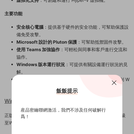
虛拟化支持
：可創建和運行 Hyper-V 虛拟機。
主要功能
安全核心電腦
：提供基于硬件的安全功能，可幫助保護設
備免受攻擊。
Microsoft 設計的 Pluton 保護
：可幫助抵禦固件攻擊。
使用 Teams 加強協作
：可輕松與同事和客戶進行交流和
協作。
Windows 版本運行狀況
：可提供有關設備運行狀況的見
解。
适用于企業的 Windows 更新
：可更輕松地管理和控制 W
indows 更新。
飯飯提示
Windows 11 專業版 聯網激活 電子版密鑰
産品密鑰聯網激活，我們不涉及任何破解行
正版密鑰，激活後終身使用，支持無限次重裝系統，支持降級
爲！
至Windows 10專業版。