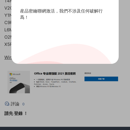
T4M7K-R9Y8M-C6V1O-N2H5K-U3P9H
V2Q9X-Y8H1K-G3N7M-T4J9K-W6U5V
産品密鑰聯網激活，我們不涉及任何破解行
Y1N8C-P6H9O-U5P8H-G2V9C-K4J3K
爲！
C9R4Y-H6P8H-M5V7C-N1U9O-X2J3K
L6M9K-H8P2H-G7V3C-U5R9Y-O1N4M
O2M6K-Y8P7H-N9U5V-G1N7M-W4R9Y
X5P8H-Z2U9V-K4R9Y-H7N1M-M6J8K
Windows 10 專業版 聯網激活 電子版密鑰
評論
0
請先
登錄
！