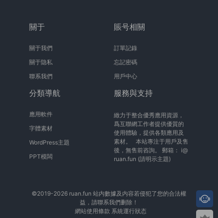
關于
賬号相關
關于我們
訂單記錄
關于隐私
忘記密碼
聯系我們
用戶中心
分類導航
服務與支持
應用軟件
緻力于整合優秀應用資源，
爲互聯網工作者提供優質的
字體素材
使用體驗，提供各類應用及
素材。 本站專注于用戶及售
WordPress主題
後，無售前咨詢。 郵箱：
i@
PPT模闆
ruan.fun
(請明示主題)
©2019-2026 ruan.fun 站内數據及内容若侵犯了您的合法權
益，請聯系我們删除！
網站使用條款
系統運行狀态