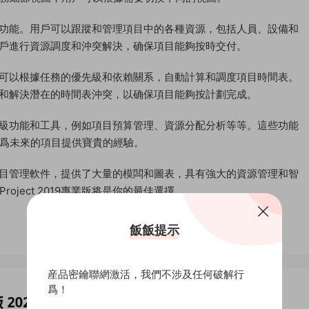
資源管理功能。用戶可以跟蹤和管理項目中的各種資源，包括人員、設備和
以幫助用戶進行資源調度和沖突解決，确保項目能夠按時交付。
度功能，可以根據任務的優先級和依賴關系，自動計算和調度項目時間表。
用戶識别和解決潛在的時間表沖突，以确保項目能夠按計劃完成。
其他的高級功能和工具，例如項目預算管理、資源分配分析等等。這些功能
爲未來的項目提供寶貴的經驗。
強大的項目管理軟件，提供了大量的模闆和圖表，具有強大的資源管理和智
ject 2019專業版将是你的最佳選擇。
飯飯提示
産品密鑰聯網激活，我們不涉及任何破解行
爲！