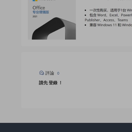
評論
0
請先
登錄
！