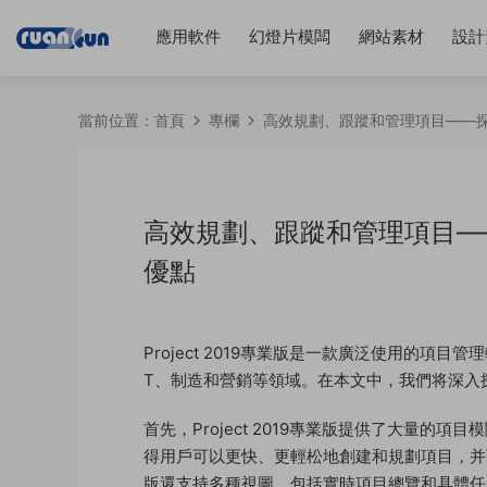
應用軟件
幻燈片模闆
網站素材
設計
當前位置：
首頁
專欄
高效規劃、跟蹤和管理項目——探究P
高效規劃、跟蹤和管理項目——探
優點
Project 2019專業版是一款廣泛使用的
T、制造和營銷等領域。在本文中，我們将深入探讨P
首先，Project 2019專業版提供了大量
得用戶可以更快、更輕松地創建和規劃項目，并可以
版還支持多種視圖，包括實時項目總覽和具體任