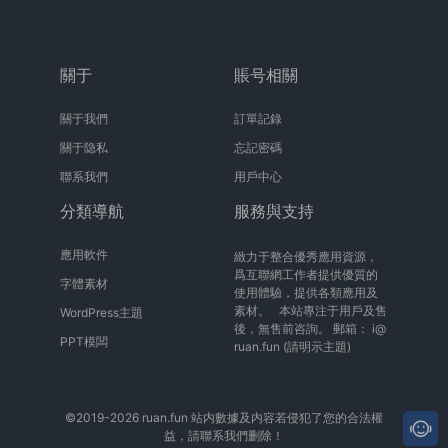
關于
賬号相關
關于我們
訂單記錄
關于隐私
忘記密碼
聯系我們
用戶中心
分類導航
服務與支持
應用軟件
緻力于整合優秀應用資源，
爲互聯網工作者提供優質的
字體素材
使用體驗，提供各類應用及
素材。 本站專注于用戶及售
WordPress主題
後，無售前咨詢。 郵箱：
i@
PPT模闆
ruan.fun
(請明示主題)
©2019-2026 ruan.fun 站内數據及内容若侵犯了您的合法權
益，請聯系我們删除！