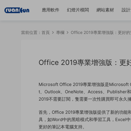
應用軟件
幻燈片模闆
網站素材
設計
當前位置：
首頁
專欄
Office 2019專業增強版：
Office 2019專業增強
Microsoft Office 2019專業增強版是Micro
t、Outlook、OneNote、Access、Publisher
2019不需要訂閱，隻需要一次性購買即可永久擁有
首先，Office 2019專業增強版提供了新的功
具，如Word中的黑暗模式和學習工具，Exce
更好的筆記本電腦支持。