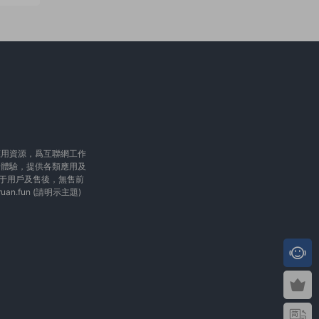
來源：
Windows 11 專業工作站版 聯網激活 電子
版密鑰
應用資源，爲互聯網工作
用體驗，提供各類應用及
于用戶及售後，無售前
ruan.fun
(請明示主題)