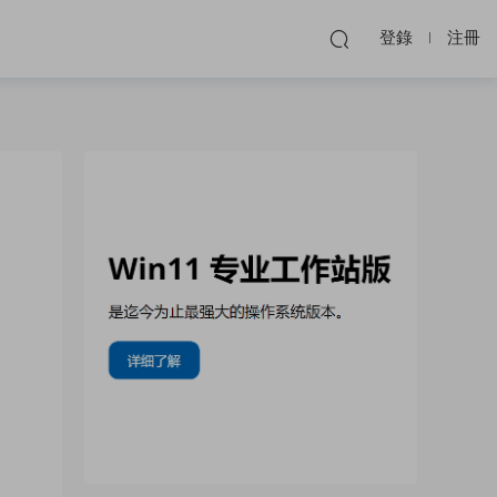
登錄
注冊