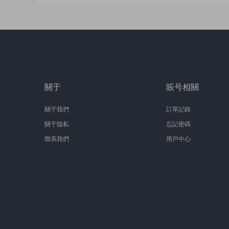
關于
賬号相關
關于我們
訂單記錄
關于隐私
忘記密碼
聯系我們
用戶中心