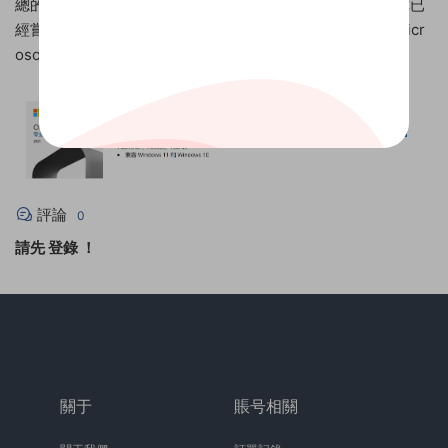
總的來說，如果你無法在 Office 中看到激活狀态，請确保你已
經嘗試了上述所有方法。如果問題仍然存在，請考慮聯系 Micr
osoft 支持團隊以獲取幫助。
評論
0
請先
登錄
！
關于
賬号相關