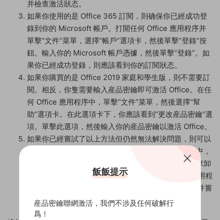
并檢查激活狀态。
如果你使用的是 Office 365 訂閱，則确保你已經成功登
錄到你的 Microsoft 帳戶。打開任何 Office 應用程序并
單擊“文件”菜單，選擇“帳戶”選項卡，然後單擊“登錄”按
鈕。輸入你的 Microsoft 帳戶憑據，然後單擊“登錄”。如
果你已經成功登錄，則應該看到你的訂閱狀态。
如果你購買的是 Office 2019 家庭和學生版，則不需要訂
閱。相反，你隻需要輸入産品密鑰即可激活 Office。在任
何 Office 應用程序中，單擊“文件”菜單，然後選擇“幫
助”選項卡。在此選項卡下，你應該看到“更改産品密鑰”選
項。單擊此選項，然後輸入你的産品密鑰以激活 Office。
如果你已經嘗試了以上方法但仍然無法解決問題，則可以
嘗試卸載并重新安裝 Office。在 Windows 操作系統中，
你可以通過單擊“開始”菜單，然後選擇“設置”>“應用”來卸
飯飯提示
載 Office。在“應用和功能”選項卡下，找到 Office 應用程
序，然後單擊“卸載”。完成卸載後，重新安裝 Office 并嘗
試激活它。
産品密鑰聯網激活，我們不涉及任何破解行
爲！