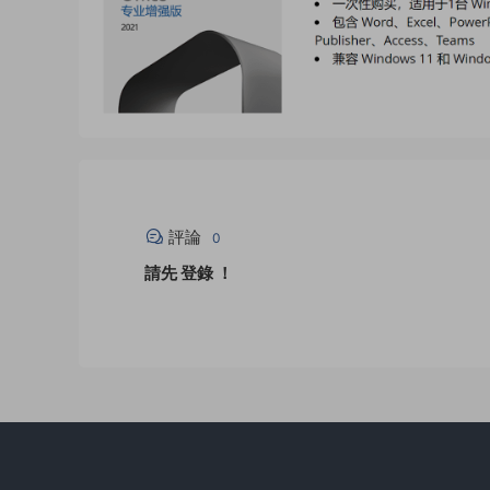
評論
0
請先
登錄
！