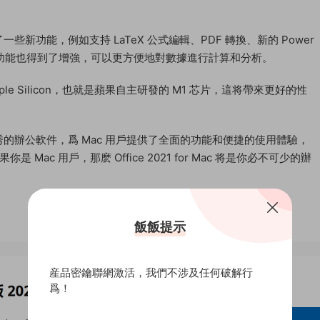
還引入了一些新功能，例如支持 LaTeX 公式編輯、PDF 轉換、新的 Power
動态數組功能也得到了增強，可以更方便地對數據進行計算和分析。
持 Apple Silicon，也就是蘋果自主研發的 M1 芯片，這将帶來更好的性
一款非常優秀的辦公軟件，爲 Mac 用戶提供了全面的功能和便捷的使用體驗，
ac 用戶，那麽 Office 2021 for Mac 将是你必不可少的辦
飯飯提示
産品密鑰聯網激活，我們不涉及任何破解行
爲！