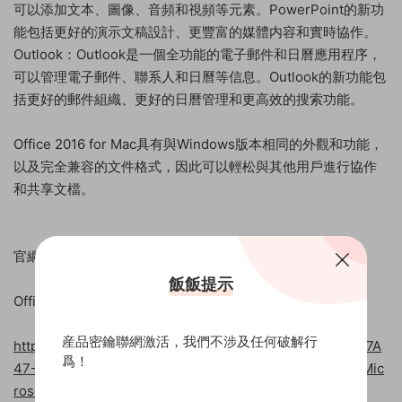
可以添加文本、圖像、音頻和視頻等元素。PowerPoint的新功
能包括更好的演示文稿設計、更豐富的媒體内容和實時協作。
Outlook：Outlook是一個全功能的電子郵件和日曆應用程序，
可以管理電子郵件、聯系人和日曆等信息。Outlook的新功能包
括更好的郵件組織、更好的日曆管理和更高效的搜索功能。
Office 2016 for Mac具有與Windows版本相同的外觀和功能，
以及完全兼容的文件格式，因此可以輕松與其他用戶進行協作
和共享文檔。
官網下載地址：
飯飯提示
Office 2016 for Mac（簡體中文）
産品密鑰聯網激活，我們不涉及任何破解行
https://officecdn-microsoft-com.akamaized.net/pr/C1297A
爲！
47-86C4-4C1F-97FA-950631F94777/MacAutoupdate/Mic
rosoft_Office_16.16.20101200_Installer.pkg