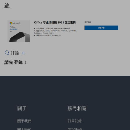
鑰
評論
0
請先
登錄
！
關于
賬号相關
關于我們
訂單記錄
關于隐私
忘記密碼