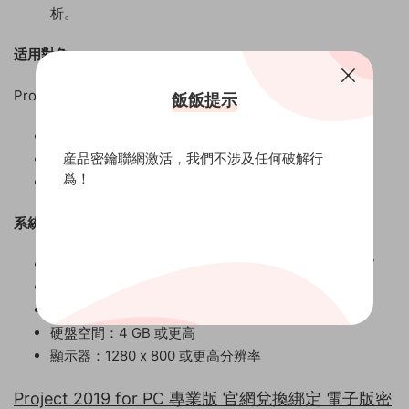
析。
适用對象
Project 2019 專業版适用于各種項目管理場景，包括：
飯飯提示
項目經理
産品密鑰聯網激活，我們不涉及任何破解行
團隊成員
爲！
決策者
系統要求
操作系統：Windows 10、Windows 8.1、Windows 7
處理器：1.6 GHz 或更高
内存：4 GB 或更高
硬盤空間：4 GB 或更高
顯示器：1280 x 800 或更高分辨率
Project 2019 for PC 專業版 官網兌換綁定 電子版密