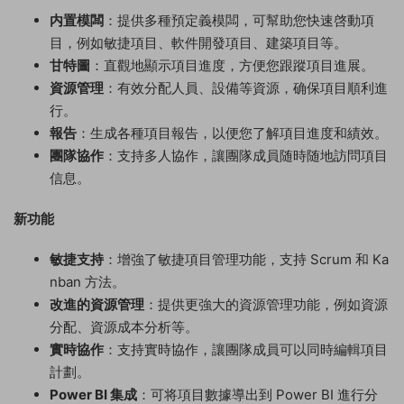
内置模闆
：提供多種預定義模闆，可幫助您快速啓動項
目，例如敏捷項目、軟件開發項目、建築項目等。
甘特圖
：直觀地顯示項目進度，方便您跟蹤項目進展。
資源管理
：有效分配人員、設備等資源，确保項目順利進
行。
報告
：生成各種項目報告，以便您了解項目進度和績效。
團隊協作
：支持多人協作，讓團隊成員随時随地訪問項目
信息。
新功能
敏捷支持
：增強了敏捷項目管理功能，支持 Scrum 和 Ka
nban 方法。
改進的資源管理
：提供更強大的資源管理功能，例如資源
分配、資源成本分析等。
實時協作
：支持實時協作，讓團隊成員可以同時編輯項目
計劃。
Power BI 集成
：可将項目數據導出到 Power BI 進行分