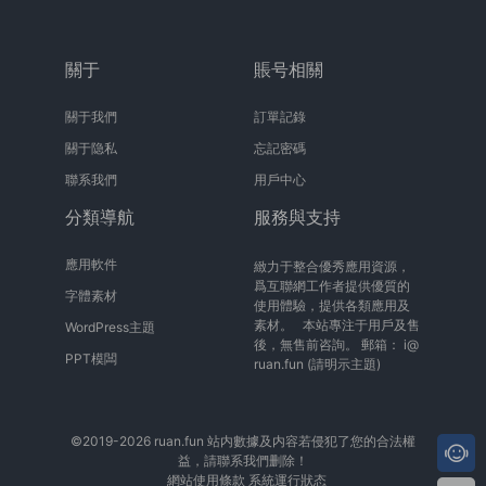
關于
賬号相關
關于我們
訂單記錄
關于隐私
忘記密碼
聯系我們
用戶中心
分類導航
服務與支持
應用軟件
緻力于整合優秀應用資源，
爲互聯網工作者提供優質的
字體素材
使用體驗，提供各類應用及
素材。 本站專注于用戶及售
WordPress主題
後，無售前咨詢。 郵箱：
i@
PPT模闆
ruan.fun
(請明示主題)
©2019-2026 ruan.fun 站内數據及内容若侵犯了您的合法權
益，請聯系我們删除！
網站使用條款
系統運行狀态