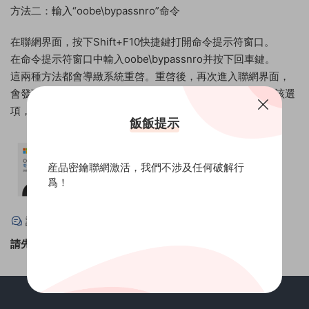
方法二：輸入“oobe\bypassnro”命令
在聯網界面，按下Shift+F10快捷鍵打開命令提示符窗口。
在命令提示符窗口中輸入oobe\bypassnro并按下回車鍵。
這兩種方法都會導緻系統重啓。重啓後，再次進入聯網界面，
會發現右下角多了一個“我沒有Internet連接”的選項。點擊該選
項，即可跳過聯網激活。
飯飯提示
産品密鑰聯網激活，我們不涉及任何破解行
爲！
評論
0
請先
登錄
！