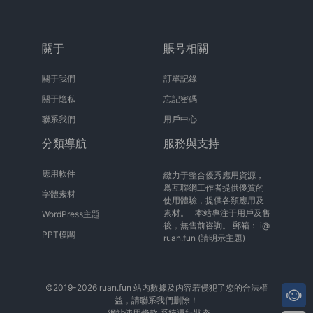
關于
賬号相關
關于我們
訂單記錄
關于隐私
忘記密碼
聯系我們
用戶中心
分類導航
服務與支持
應用軟件
緻力于整合優秀應用資源，
爲互聯網工作者提供優質的
字體素材
使用體驗，提供各類應用及
素材。 本站專注于用戶及售
WordPress主題
後，無售前咨詢。 郵箱：
i@
PPT模闆
ruan.fun
(請明示主題)
©2019-2026 ruan.fun 站内數據及内容若侵犯了您的合法權
益，請聯系我們删除！
網站使用條款
系統運行狀态