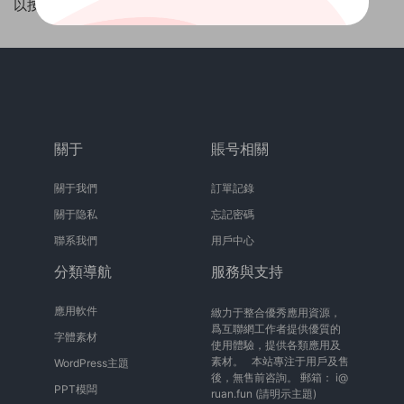
以按照我們的相關提示，在設備上選擇取消訂閱。
關于
賬号相關
關于我們
訂單記錄
關于隐私
忘記密碼
聯系我們
用戶中心
分類導航
服務與支持
應用軟件
緻力于整合優秀應用資源，
爲互聯網工作者提供優質的
字體素材
使用體驗，提供各類應用及
素材。 本站專注于用戶及售
WordPress主題
後，無售前咨詢。 郵箱：
i@
PPT模闆
ruan.fun
(請明示主題)