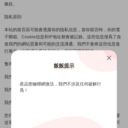
條款。
隐私原則
本站的留言區可能會透露你的隐私信息，當你留言時，你的電
子郵箱、Cookie信息和IP地址都會被記錄。這些信息僅爲了改
進我們的網站質量和可能的交流溝通。我們不會将這些信息進
行展示、出租或出售給任何人。但以下情況除外：
隻有透露你的個人資料，才能提供您所要求的産品和服務；
飯飯提示
我們需要聽從法庭傳票、法律命令或遵循法律程序；
産品密鑰聯網激活，我們不涉及任何破解行
我們發現你違反了本站已發布的條款或聲明。
爲！
我們可能向您發送的郵件和信息推送
您在使用我們的服務時，我們可能使用您的信息向您的設備發
送電子郵件、新聞或推送通知。如您不希望收到這些信息，可