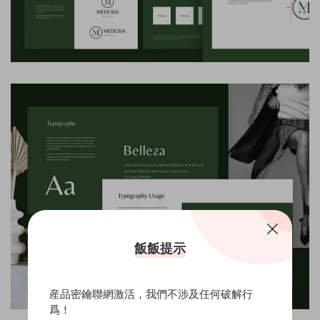
飯飯提示
産品密鑰聯網激活，我們不涉及任何破解行
爲！