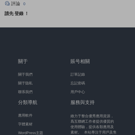
評論
0
請先
登錄
！
關于
賬号相關
關于我們
訂單記錄
關于隐私
忘記密碼
聯系我們
用戶中心
分類導航
服務與支持
應用軟件
緻力于整合優秀應用資源，
爲互聯網工作者提供優質的
字體素材
使用體驗，提供各類應用及
素材。 本站專注于用戶及售
WordPress主題