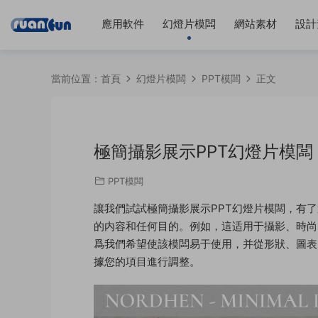
應用軟件
幻燈片模闆
網站素材
設計
當前位置：
首頁
幻燈片模闆
PPT模闆
正文
極簡攝影展示PPT幻燈片模闆
PPT模闆
讓我們試試極簡攝影展示PPT幻燈片模闆，有了這
的内容和任何目的。例如，這适用于攝影、時尚
爲我們希望使該模闆易于使用，并從形狀、圖表
據您的項目進行調整。