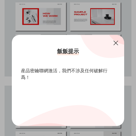
飯飯提示
産品密鑰聯網激活，我們不涉及任何破解行
爲！