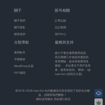
關于
賬号相關
關于我們
訂單記錄
關于隐私
忘記密碼
聯系我們
用戶中心
分類導航
服務與支持
應用軟件
緻力于整合優秀應用資源，
爲互聯網工作者提供優質的
字體素材
使用體驗，提供各類應用及
素材。 本站專注于用戶及售
WordPress主題
後，無售前咨詢。 郵箱：
i@
PPT模闆
ruan.fun
(請明示主題)
©2019-2026 ruan.fun 站内數據及内容若侵犯了您的合法權
益，請聯系我們删除！
網站使用條款
系統運行狀态