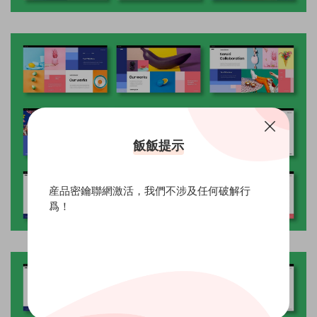
飯飯提示
産品密鑰聯網激活，我們不涉及任何破解行
爲！