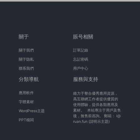
關于
賬号相關
關于我們
訂單記錄
關于隐私
忘記密碼
聯系我們
用戶中心
分類導航
服務與支持
應用軟件
緻力于整合優秀應用資源，
爲互聯網工作者提供優質的
字體素材
使用體驗，提供各類應用及
素材。 本站專注于用戶及售
WordPress主題
後，無售前咨詢。 郵箱：
i@
PPT模闆
ruan.fun
(請明示主題)