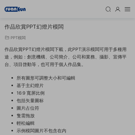
作品欣賞PPT幻燈片模闆
PPT模闆
作品欣賞PPT幻燈片模闆下載，此PPT演示模闆可用于多種用
途，例如：創意機構、公司簡介、公司和業務、攝影、宣傳平
台、項目啓動等，也可用于個人作品集。
所有圖形可調整大小和可編輯
基于主幻燈片
16:9 寬屏比例
包括矢量圖标
圖片占位符
隻需拖放
輕松編輯
示例模闆圖片不包含在内