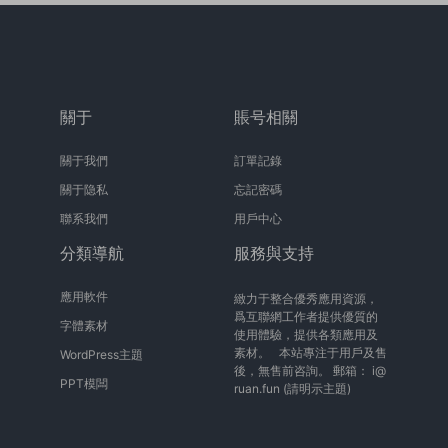
關于
賬号相關
關于我們
訂單記錄
關于隐私
忘記密碼
聯系我們
用戶中心
分類導航
服務與支持
應用軟件
緻力于整合優秀應用資源，
爲互聯網工作者提供優質的
字體素材
使用體驗，提供各類應用及
素材。 本站專注于用戶及售
WordPress主題
後，無售前咨詢。 郵箱：
i@
PPT模闆
ruan.fun
(請明示主題)