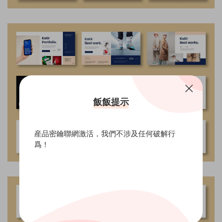
飯飯提示
産品密鑰聯網激活，我們不涉及任何破解行
爲！