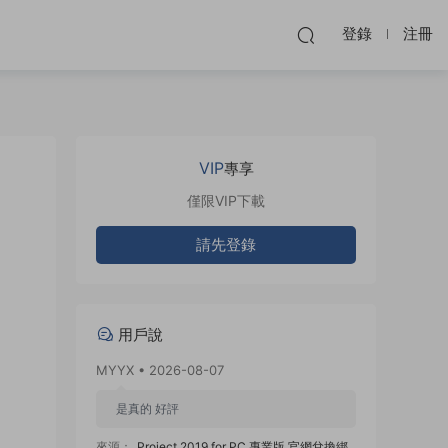
登錄
注冊
VIP
專享
僅限VIP下載
請先登錄
用戶說
MYYX • 2026-08-07
是真的 好評
來源：
Project 2019 for PC 專業版 官網兌換綁