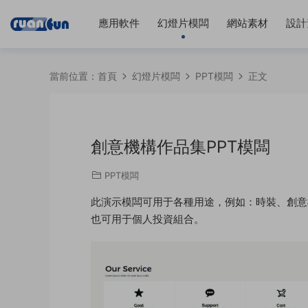
應用軟件
幻燈片模闆
網站素材
設計
當前位置：
首頁
幻燈片模闆
PPT模闆
正文
創意機構作品集PPT模闆
PPT模闆
此演示模闆可用于各種用途，例如：時裝、創意
也可用于個人投資組合。