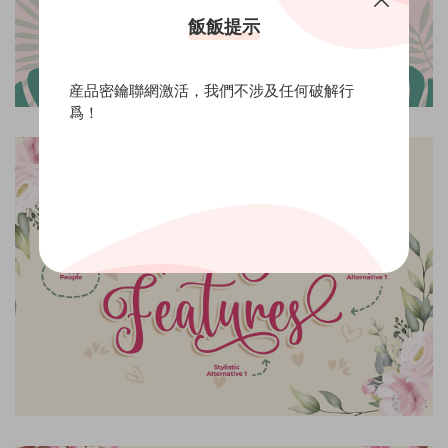
飯飯提示
産品密鑰聯網激活，我們不涉及任何破解行
爲！