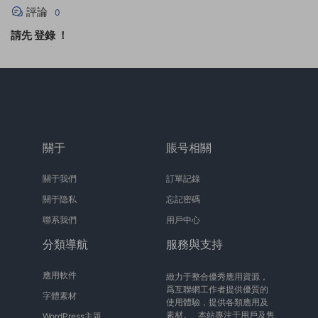
評論
0
請先
登錄
！
關于
賬号相關
關于我們
訂單記錄
關于隐私
忘記密碼
聯系我們
用戶中心
分類導航
服務與支持
應用軟件
緻力于整合優秀應用資源，
爲互聯網工作者提供優質的
字體素材
使用體驗，提供各類應用及
素材。 本站專注于用戶及售
WordPress主題