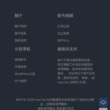
關于
賬号相關
關于我們
訂單記錄
關于隐私
忘記密碼
聯系我們
用戶中心
分類導航
服務與支持
應用軟件
緻力于整合優秀應用資源，
爲互聯網工作者提供優質的
字體素材
使用體驗，提供各類應用及
素材。 本站專注于用戶及售
WordPress主題
後，無售前咨詢。 郵箱：
i@
PPT模闆
ruan.fun
(請明示主題)
©2019-2026 ruan.fun 站内數據及内容若侵犯了您的合法權
益，請聯系我們删除！
網站使用條款
系統運行狀态