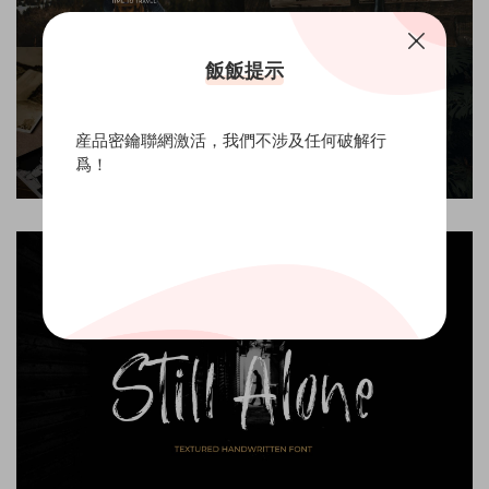
飯飯提示
産品密鑰聯網激活，我們不涉及任何破解行
爲！