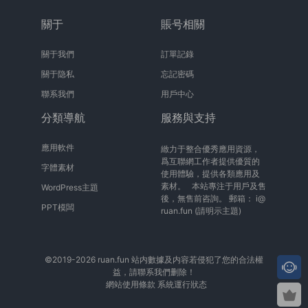
關于
賬号相關
關于我們
訂單記錄
關于隐私
忘記密碼
聯系我們
用戶中心
分類導航
服務與支持
應用軟件
緻力于整合優秀應用資源，
爲互聯網工作者提供優質的
字體素材
使用體驗，提供各類應用及
素材。 本站專注于用戶及售
WordPress主題
後，無售前咨詢。 郵箱：
i@
PPT模闆
ruan.fun
(請明示主題)
©2019-2026 ruan.fun 站内數據及内容若侵犯了您的合法權
益，請聯系我們删除！
網站使用條款
系統運行狀态