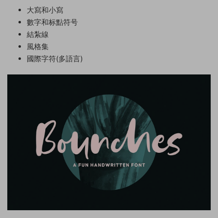
大寫和小寫
數字和标點符号
結紮線
風格集
國際字符(多語言)