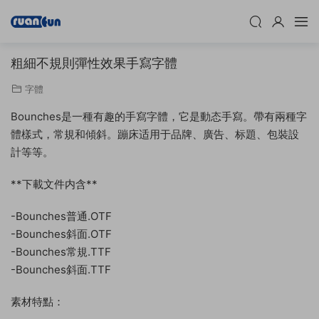
粗細不規則彈性效果手寫字體
字體
Bounches是一種有趣的手寫字體，它是動态手寫。帶有兩種字
體樣式，常規和傾斜。蹦床适用于品牌、廣告、标題、包裝設
計等等。
**下載文件内含**
-Bounches普通.OTF
-Bounches斜面.OTF
-Bounches常規.TTF
-Bounches斜面.TTF
素材特點：