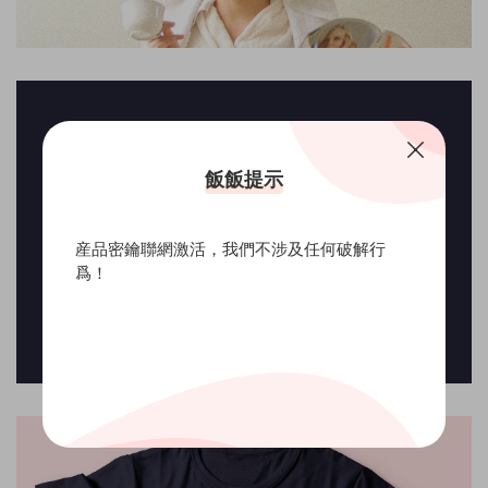
飯飯提示
産品密鑰聯網激活，我們不涉及任何破解行
爲！