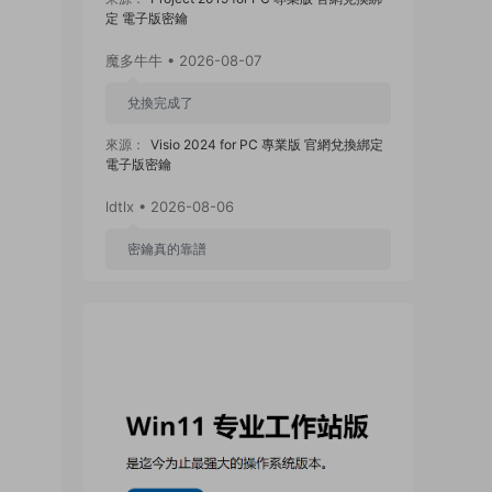
定 電子版密鑰
魔多牛牛 • 2026-08-07
兌換完成了
來源：
Visio 2024 for PC 專業版 官網兌換綁定
電子版密鑰
ldtlx • 2026-08-06
密鑰真的靠譜
來源：
Windows 11 專業工作站版 聯網激活 電子
版密鑰
張亦知鶴 • 2026-08-05
成功了，很順利
來源：
Windows 11 專業工作站版 聯網激活 電子
版密鑰