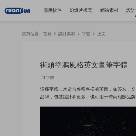
應用軟件
幻燈片模闆
網站素材
設計
當前位置：
首頁
設計素材
字體
正文
街頭塗鴉風格英文畫筆字體
字體
這種字體非常适合各種各樣的項目，如簽名，文
品牌，包裝設計和更多。也可用于時尚相關品牌