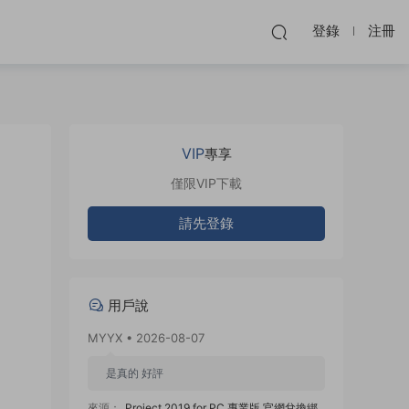
登錄
注冊
VIP
專享
僅限VIP下載
請先登錄
用戶說
MYYX • 2026-08-07
是真的 好評
來源：
Project 2019 for PC 專業版 官網兌換綁