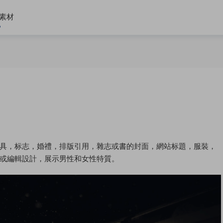
素材
具，标志，婚禮，排版引用，雜志或書的封面，網站标題，服裝，
或編輯設計，展示男性和女性特質。