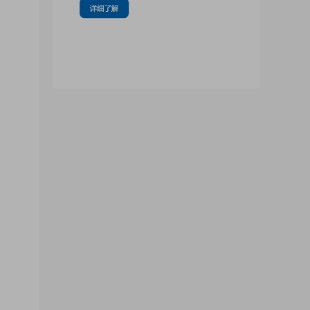
king20 • 2026-08-05
升級成功了
來源：
Windows 11 專業工作站版 聯網激活 電子
版密鑰
軟飯 ruan.fun
• 2026-08-04
你好，我們發了數封郵件，等待回複，會
協助解決遇到的問題。
來源：
Windows 11 專業工作站版 聯網激活 電子
版密鑰
窗外雨林 • 2026-08-04
升級後可以使用組策略和沙盒功能了，很
不錯性能強大。
來源：
Windows 11 專業工作站版 聯網激活 電子
版密鑰