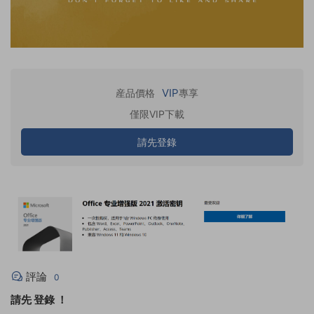
VIP
産品價格
專享
僅限VIP下載
請先登錄
評論
0
請先
登錄
！