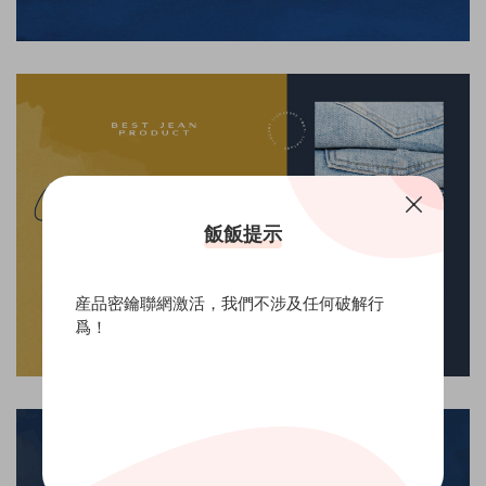
飯飯提示
産品密鑰聯網激活，我們不涉及任何破解行
爲！