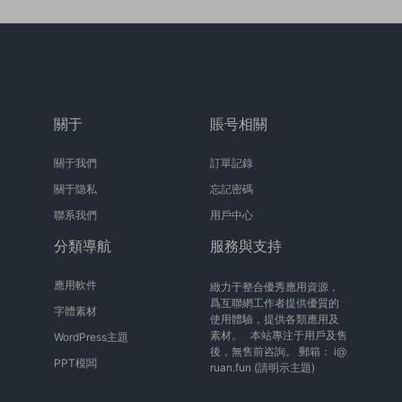
關于
賬号相關
關于我們
訂單記錄
關于隐私
忘記密碼
聯系我們
用戶中心
分類導航
服務與支持
應用軟件
緻力于整合優秀應用資源，
爲互聯網工作者提供優質的
字體素材
使用體驗，提供各類應用及
素材。 本站專注于用戶及售
WordPress主題
後，無售前咨詢。 郵箱：
i@
PPT模闆
ruan.fun
(請明示主題)