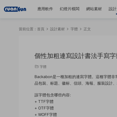
應用軟件
幻燈片模闆
網站素材
設計
當前位置：
首頁
設計素材
字體
正文
個性加粗連寫設計書法手寫字
字體
Backabon是一種加粗的連寫字體。這種字
品包裝、标題、徽标、信頭、海報、服裝設計、
該字體包含哪些内容:
+ TTF字體
+ OTF字體
+ WOFF字體