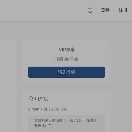
登錄
注冊
VIP
專享
僅限VIP下載
請先登錄
用戶說
pinkm • 2026-08-09
電腦系統之前搞壞了，搞了2個小時總算
升級成功了。