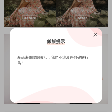
飯飯提示
産品密鑰聯網激活，我們不涉及任何破解行
爲！