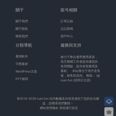
關于
賬号相關
關于我們
訂單記錄
關于隐私
忘記密碼
聯系我們
用戶中心
分類導航
服務與支持
應用軟件
緻力于整合優秀應用資源，
爲互聯網工作者提供優質的
字體素材
使用體驗，提供各類應用及
素材。 本站專注于用戶及售
WordPress主題
後，無售前咨詢。 郵箱：
i@
PPT模闆
ruan.fun
(請明示主題)
©2019-2026 ruan.fun 站内數據及内容若侵犯了您的合法權
益，請聯系我們删除！
網站使用條款
系統運行狀态