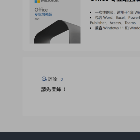
評論
0
請先
登錄
！