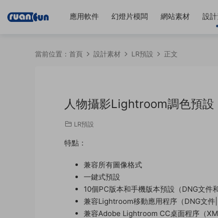
應用軟件
幻燈片模闆
網站素材
設計
當前位置：
首頁
設計素材
LR預設
正文
人物攝影Lightroom調色預設
LR預設
特點：
兼容所有圖像格式
一鍵式預設
10個PC版本和手機版本預設（DNG文件
兼容Lightroom移動應用程序（DNG文件| i
兼容Adobe Lightroom CC桌面程序（X