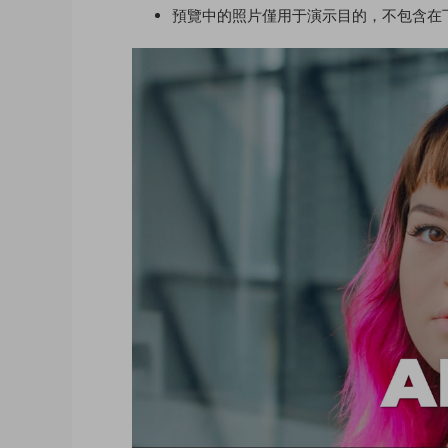
預覽中的照片僅用于演示目的，不包含在