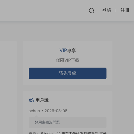
登錄
注冊
VIP
專享
僅限VIP下載
請先登錄
用戶說
schoo • 2026-08-08
好用密鑰沒問題
來源：
Windows 11 專業工作站版 聯網激活 電子