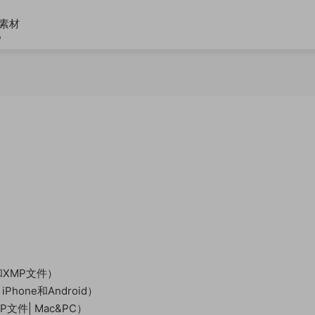
素材
和XMP文件）
Phone和Android）
MP文件| Mac&PC）