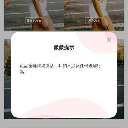
飯飯提示
産品密鑰聯網激活，我們不涉及任何破解行
爲！