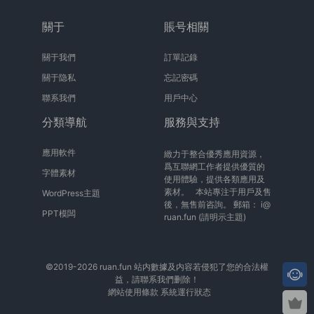
關于
賬号相關
關于我們
訂單記錄
關于隐私
忘記密碼
聯系我們
用戶中心
分類導航
服務與支持
應用軟件
緻力于整合優秀應用資源，
爲互聯網工作者提供優質的
字體素材
使用體驗，提供各類應用及
素材。 本站專注于用戶及售
WordPress主題
後，無售前咨詢。 郵箱：
i@
PPT模闆
ruan.fun
(請明示主題)
©2019-2026 ruan.fun 站内數據及内容若侵犯了您的合法權
益，請聯系我們删除！
網站使用條款
系統運行狀态