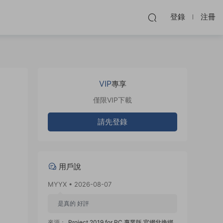
登錄
注冊
VIP
專享
僅限VIP下載
請先登錄
用戶說
MYYX • 2026-08-07
是真的 好評
來源：
Project 2019 for PC 專業版 官網兌換綁