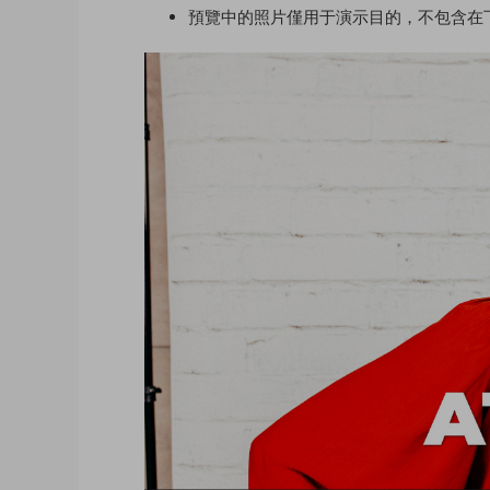
預覽中的照片僅用于演示目的，不包含在