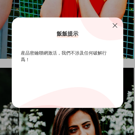
飯飯提示
産品密鑰聯網激活，我們不涉及任何破解行
爲！