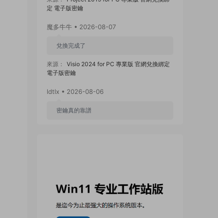
定 電子版密鑰
魔多牛牛 • 2026-08-07
兌換完成了
來源：
Visio 2024 for PC 專業版 官網兌換綁定
電子版密鑰
ldtlx • 2026-08-06
密鑰真的靠譜
來源：
Windows 11 專業工作站版 聯網激活 電子
版密鑰
張亦知鶴 • 2026-08-05
成功了，很順利
來源：
Windows 11 專業工作站版 聯網激活 電子
版密鑰