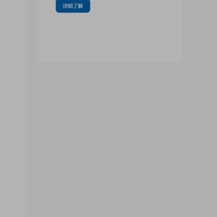
版密鑰
軟飯 ruan.fun
• 2026-08-04
你好，有收到郵件嗎，麻煩收到請回複一
下，遇到問題我們會協助解決，請不要消
極抱...
來源：
Windows 11 專業工作站版 聯網激活 電子
版密鑰
軟飯 ruan.fun
• 2026-08-04
你好，系統在收到提貨請求後于上午11：
24分發貨完成，建議查看下垃圾收件箱，
看看...
來源：
Windows 11 專業工作站版 聯網激活 電子
版密鑰
Bio. • 2026-08-04
被騙了 買了密鑰後 無法使用 還聯系不上