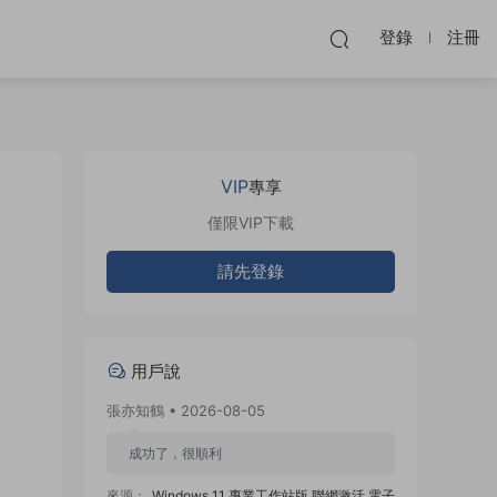
登錄
注冊
VIP
專享
僅限VIP下載
請先登錄
用戶說
張亦知鶴 • 2026-08-05
成功了，很順利
來源：
Windows 11 專業工作站版 聯網激活 電子