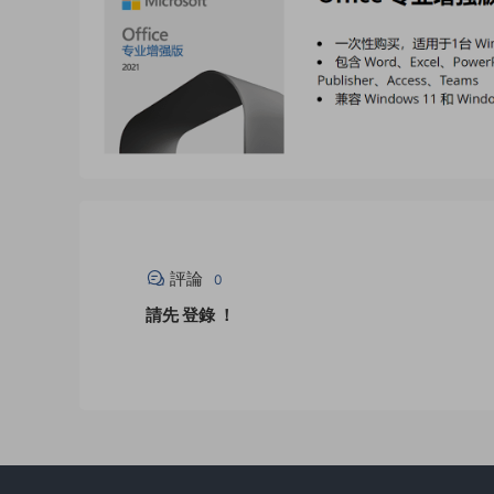
評論
0
請先
登錄
！