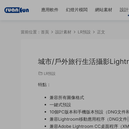
應用軟件
幻燈片模闆
網站素材
設計
當前位置：
首頁
設計素材
LR預設
正文
城市/戶外旅行生活攝影Light
LR預設
特點：
兼容所有圖像格式
一鍵式預設
10個PC版本和手機版本預設（DNG文件
兼容Lightroom移動應用程序（DNG文件| i
兼容Adobe Lightroom CC桌面程序（X