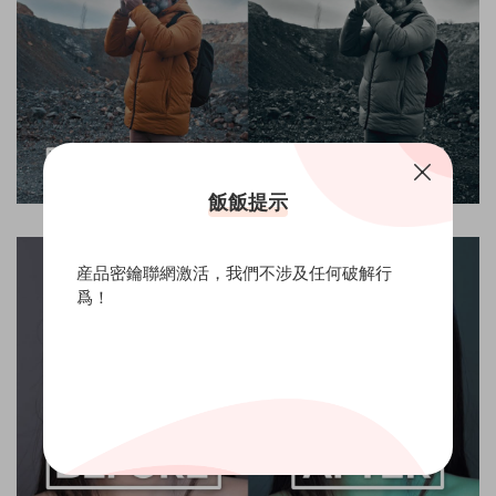
飯飯提示
産品密鑰聯網激活，我們不涉及任何破解行
爲！