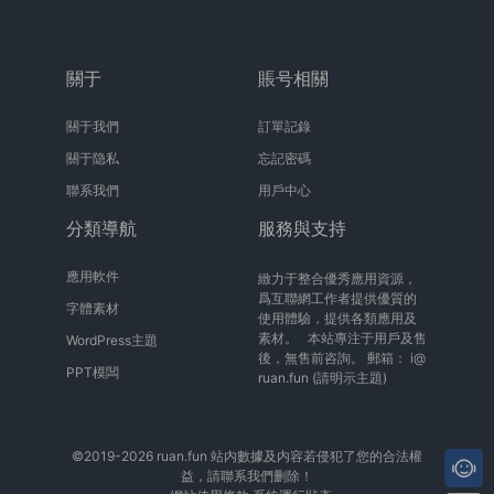
關于
賬号相關
關于我們
訂單記錄
關于隐私
忘記密碼
聯系我們
用戶中心
分類導航
服務與支持
應用軟件
緻力于整合優秀應用資源，
爲互聯網工作者提供優質的
字體素材
使用體驗，提供各類應用及
素材。 本站專注于用戶及售
WordPress主題
後，無售前咨詢。 郵箱：
i@
PPT模闆
ruan.fun
(請明示主題)
©2019-2026 ruan.fun 站内數據及内容若侵犯了您的合法權
益，請聯系我們删除！