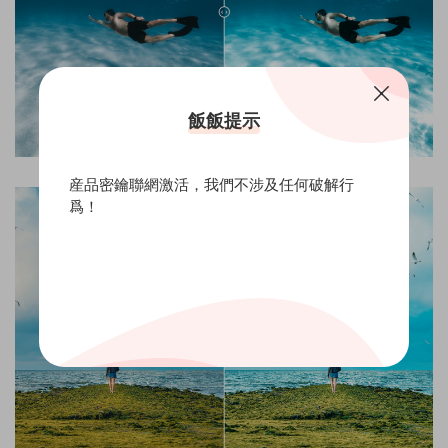
飯飯提示
産品密鑰聯網激活，我們不涉及任何破解行
爲！