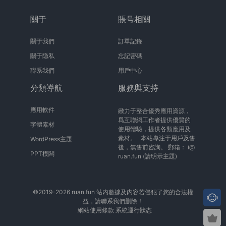
關于
賬号相關
關于我們
訂單記錄
關于隐私
忘記密碼
聯系我們
用戶中心
分類導航
服務與支持
應用軟件
緻力于整合優秀應用資源，
爲互聯網工作者提供優質的
字體素材
使用體驗，提供各類應用及
素材。 本站專注于用戶及售
WordPress主題
後，無售前咨詢。 郵箱：
i@
PPT模闆
ruan.fun
(請明示主題)
©2019-2026 ruan.fun 站内數據及内容若侵犯了您的合法權
益，請聯系我們删除！
網站使用條款
系統運行狀态