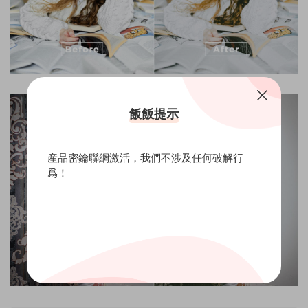
飯飯提示
産品密鑰聯網激活，我們不涉及任何破解行
爲！