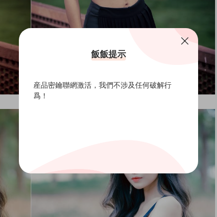
飯飯提示
産品密鑰聯網激活，我們不涉及任何破解行
爲！